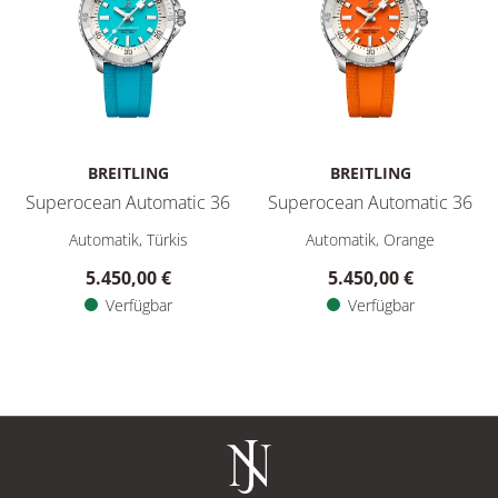
BREITLING
BREITLING
Superocean Automatic 36
Superocean Automatic 36
Breitling Superocean Automatic 36, Ref: A17377211C1S1, Pre
Breitling Superocean Automat
Automatik, Türkis
Automatik, Orange
5.450,00 €
5.450,00 €
Verfügbar
Verfügbar