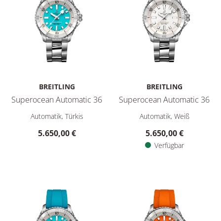
BREITLING
BREITLING
Superocean Automatic 36
Superocean Automatic 36
Breitling Superocean Automatic 36, Ref: A17377211C1A1, Pre
Breitling Superocean Automat
Automatik, Türkis
Automatik, Weiß
5.650,00 €
5.650,00 €
Verfügbar