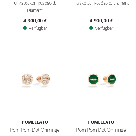
Pomellato Pomellato Together Ohrringe, Ref: POC4012O7WHR
Pomellato Pomellato Togethe
Ohrstecker, Roségold,
Halskette, Roségold, Diamant
Diamant
4.300,00 €
4.900,00 €
Verfügbar
Verfügbar
POMELLATO
POMELLATO
Pom Pom Dot Ohrringe
Pom Pom Dot Ohrringe