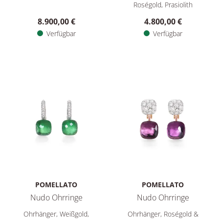
Roségold, Prasiolith
8.900,00 €
4.800,00 €
Verfügbar
Verfügbar
POMELLATO
POMELLATO
Nudo Ohrringe
Nudo Ohrringe
Pomellato Nudo Ohrringe, Ref: POB4010O6WHRBPAAV, Preis:
Pomellato Nudo Ohrringe, Re
Ohrhänger, Weißgold,
Ohrhänger, Roségold &