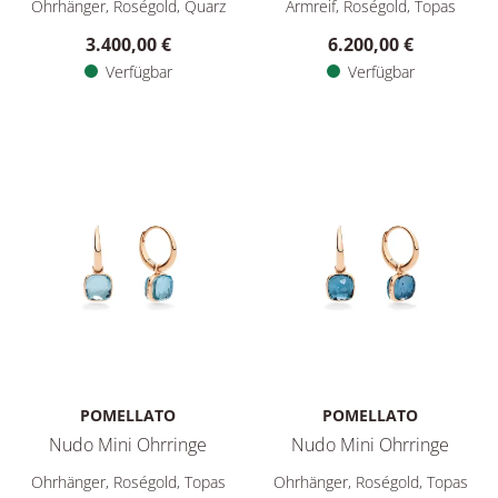
Ohrhänger, Roségold, Quarz
Armreif, Roségold, Topas
3.400,00 €
6.200,00 €
Verfügbar
Verfügbar
POMELLATO
POMELLATO
Nudo Mini Ohrringe
Nudo Mini Ohrringe
Pomellato Nudo Mini Ohrringe, Ref: POC5020O7000000YY, Pre
Pomellato Nudo Mini Ohrringe
Ohrhänger, Roségold, Topas
Ohrhänger, Roségold, Topas