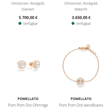
Pomellato Pom Pom Dot Ohrringe, Ref: POC4031O7WHRDB000,
Pomellato Pom Pom Dot Ohrri
Ohrstecker, Roségold,
Ohrstecker, Roségold,
Diamant
Malachit
5.700,00 €
3.650,00 €
Verfügbar
Verfügbar
POMELLATO
POMELLATO
Pom Pom Dot Ohrringe
Pom Pom Dot wendbares