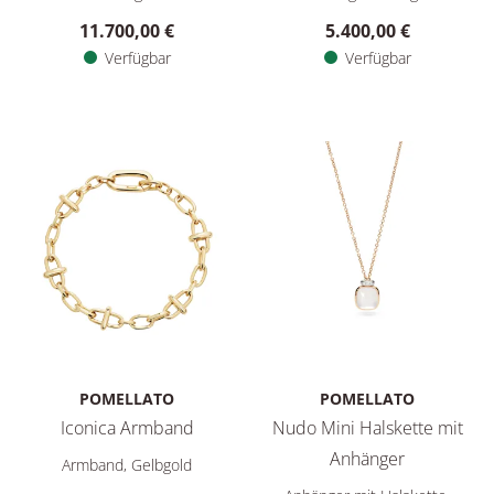
11.700,00 €
5.400,00 €
Verfügbar
Verfügbar
POMELLATO
POMELLATO
Iconica Armband
Nudo Mini Halskette mit
Pomellato Iconica Armband, Ref: PBC5110O100000000, Preis:
Anhänger
Armband, Gelbgold
Pomellato Nudo Mini Halsket