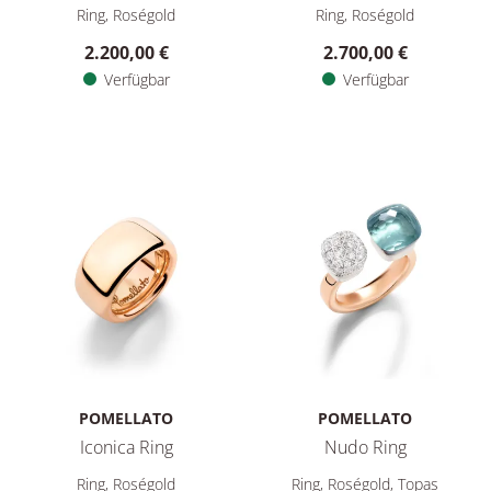
Pomellato Iconica Ring , Ref: PAC4000O700000000, Preis: 2.
Pomellato Iconica Ring , Ref
Ring, Roségold
Ring, Roségold
2.200,00 €
2.700,00 €
Verfügbar
Verfügbar
POMELLATO
POMELLATO
Iconica Ring
Nudo Ring
Pomellato Iconica Ring , Ref: PAC4002O700000000, Preis: 3.
Pomellato Nudo Ring, Ref: P
Ring, Roségold
Ring, Roségold, Topas