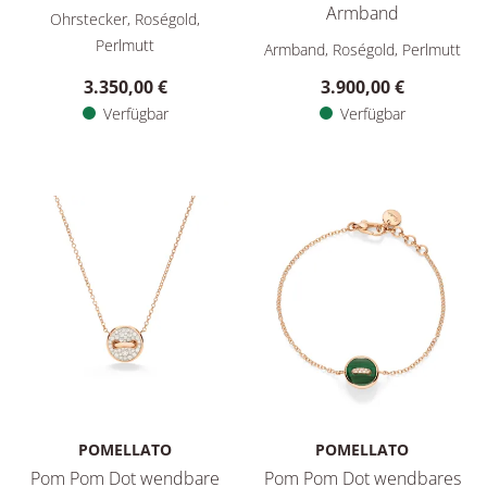
Pomellato Pom Pom Dot Ohrringe, Ref: POC4030O7WHRDB0MP
Armband
Ohrstecker, Roségold,
Pomellato Pom Pom Dot wend
Perlmutt
Armband, Roségold, Perlmutt
3.350,00 €
3.900,00 €
Verfügbar
Verfügbar
POMELLATO
POMELLATO
Pom Pom Dot wendbare
Pom Pom Dot wendbares