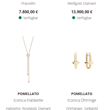
Prasiolith
Weißgold, Diamant
7.800,00 €
13.900,00 €
Verfügbar
Verfügbar
POMELLATO
POMELLATO
Iconica Halskette
Iconica Ohrringe
Pomellato Iconica Halskette, Ref: PCC5001O7WHRDB000, Prei
Pomellato Iconica Ohrringe, 
Halskette, Roségold, Diamant
Ohrhänger, Gelbgold