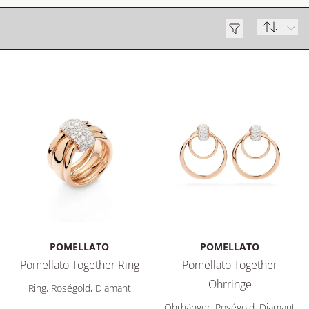
POMELLATO
POMELLATO
Pomellato Together Ring
Pomellato Together
Pomellato Pomellato Together Ring, Ref: PAC6010O7WHRDB00
Ohrringe
Ring, Roségold, Diamant
Pomellato Pomellato Togethe
Ohrhänger, Roségold, Diamant