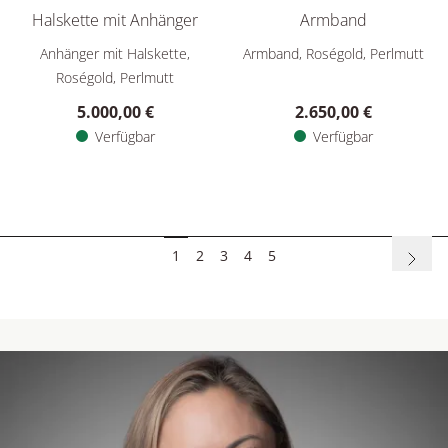
Halskette mit Anhänger
Armband
Pomellato Pom Pom Dot wendbare Halskette mit Anhänger, 
Pomellato Pom Pom Dot wend
Anhänger mit Halskette,
Armband, Roségold, Perlmutt
Roségold, Perlmutt
5.000,00 €
2.650,00 €
Verfügbar
Verfügbar
1
2
3
4
5