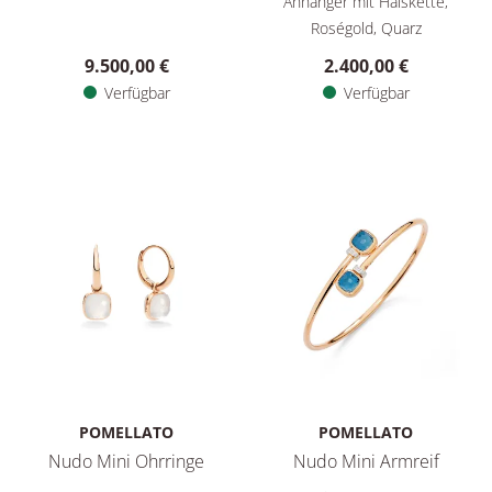
Anhänger mit Halskette,
Roségold, Quarz
9.500,00 €
2.400,00 €
Verfügbar
Verfügbar
POMELLATO
POMELLATO
Nudo Mini Ohrringe
Nudo Mini Armreif
Pomellato Nudo Mini Ohrringe, Ref: POC5020O700000QLT, Pr
Pomellato Nudo Mini Armreif