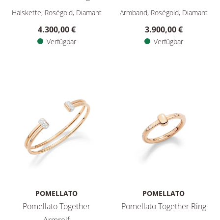
Pomellato Pomellato Together Halskette mit Anhänger, Ref
Pomellato Pomellato Togethe
Halskette, Roségold, Diamant
Armband, Roségold, Diamant
4.300,00 €
3.900,00 €
Verfügbar
Verfügbar
POMELLATO
POMELLATO
Pomellato Together
Pomellato Together Ring
Pomellato Pomellato Together
Armreif