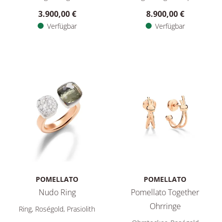
3.900,00 €
8.900,00 €
Verfügbar
Verfügbar
POMELLATO
POMELLATO
Nudo Ring
Pomellato Together
Pomellato Nudo Ring, Ref: PAC4020O6WHRDB0PA, Preis: 8.9
Ohrringe
Ring, Roségold, Prasiolith
Pomellato Pomellato Together