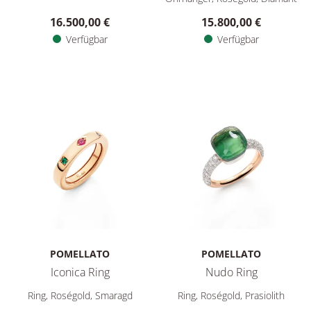
16.500,00 €
15.800,00 €
Verfügbar
Verfügbar
POMELLATO
POMELLATO
Iconica Ring
Nudo Ring
Pomellato Iconica Ring, Ref: PAC6041O7000000VA, Preis: 4.0
Pomellato Nudo Ring, Ref: P
Ring, Roségold, Smaragd
Ring, Roségold, Prasiolith