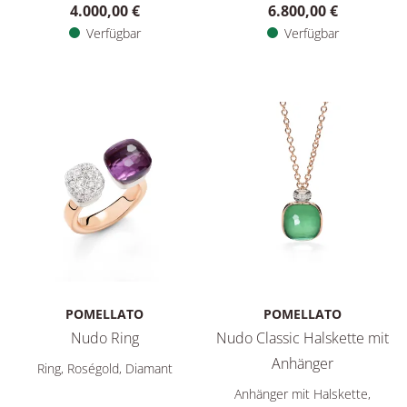
4.000,00 €
6.800,00 €
Verfügbar
Verfügbar
POMELLATO
POMELLATO
Nudo Ring
Nudo Classic Halskette mit
Pomellato Nudo Ring, Ref: PAC4020O6WHRDB0IY, Preis: 8.90
Anhänger
Ring, Roségold, Diamant
Pomellato Nudo Classic Hals
Anhänger mit Halskette,