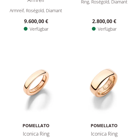
Ring, Roségold, Diamant
Pomellato Pomellato Together Armreif, Ref: PBC5010O7WHRD
Armreif, Roségold, Diamant
9.600,00 €
2.800,00 €
Verfügbar
Verfügbar
POMELLATO
POMELLATO
Iconica Ring
Iconica Ring