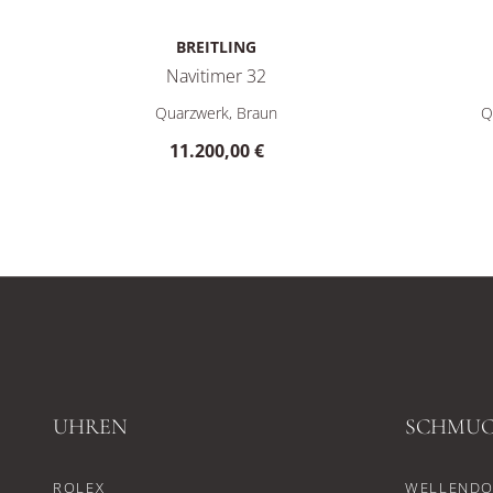
BREITLING
Navitimer 32
Breitling Navitimer 32, Ref: R77320E31Q1P1, Preis: 11
Breitling
Quarzwerk, Braun
Q
11.200,00 €
UHREN
SCHMU
ROLEX
WELLENDO