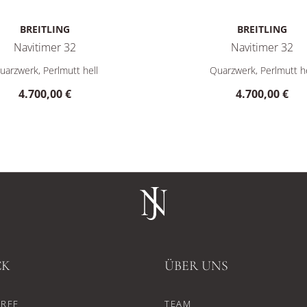
BREITLING
BREITLING
Navitimer 32
Navitimer 32
.200,00 €
 Navitimer 32, Ref: A77320E61A2P2, Preis: 4.700,00 €
Breitling Navitimer 32, Ref
uarzwerk, Perlmutt hell
Quarzwerk, Perlmutt he
4.700,00 €
4.700,00 €
CK
ÜBER UNS
RFF
TEAM