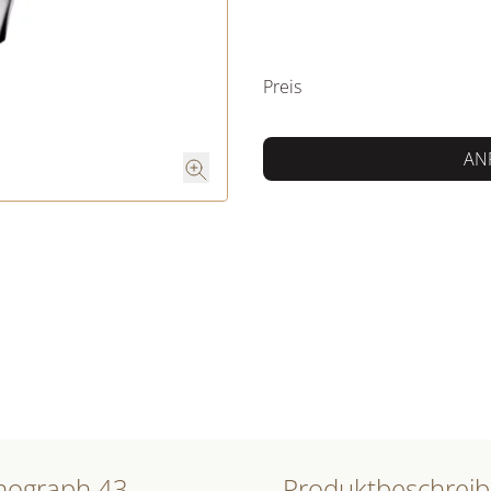
PREISINFORM
Preis
AN
onograph 43
Produktbeschrei