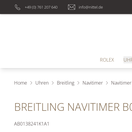
+49 (0) 761 207 640
info@nittel.de
ROLEX
UH
Home
Uhren
Breitling
Navitimer
Navitimer
BREITLING NAVITIMER 
AB0138241K1A1