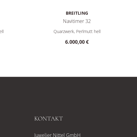
BREITLING
Navitimer 32
: A77320171C1P1, Preis: 4.700,00 €
Breitling Navitimer 32, Ref: U77320E61A1P1, P
ll
Quarzwerk, Perlmutt hell
6.000,00 €
KONTAKT
Juwelier Nittel GmbH