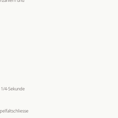
enzählern und
, 1/4-Sekunde
elfaltschliesse