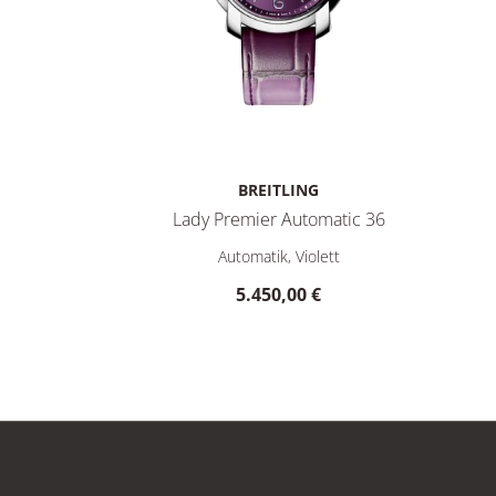
BREITLING
Lady Premier Automatic 36
Ref: A77330671C1A1, Preis: 7.350,00 €
Breitling Lady Premier Automatic 36, Ref: A10
Automatik, Violett
5.450,00 €