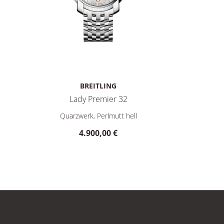
BREITLING
Lady Premier 32
Breitling Lady Premier 32, Ref: A77330121A2A1, Preis:
Breitling
Quarzwerk, Perlmutt hell
4.900,00 €