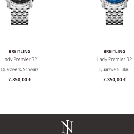
BREITLING
BREITLING
Lady Premier 32
Lady Premier 32
 4.900,00 €
 Lady Premier 32, Ref: A77330671B1A1, Preis: 7.350,00 €
Breitling Lady Premier 32, 
Quarzwerk, Schwarz
Quarzwerk, Blau
7.350,00 €
7.350,00 €