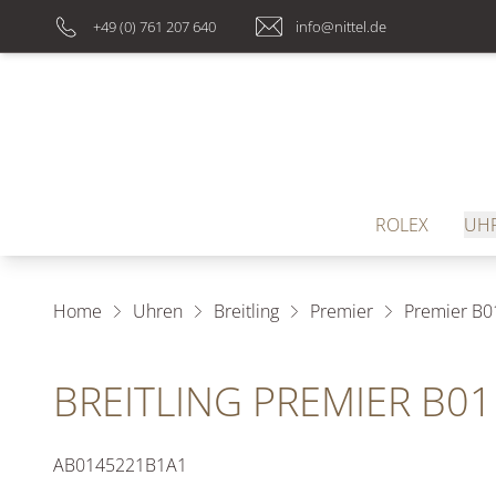
+49 (0) 761 207 640
info@nittel.de
ROLEX
UH
Home
Uhren
Breitling
Premier
Premier B0
BREITLING PREMIER B
AB0145221B1A1