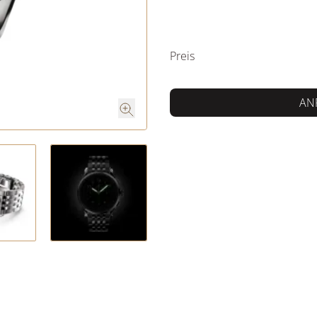
PREISINFORM
Preis
AN