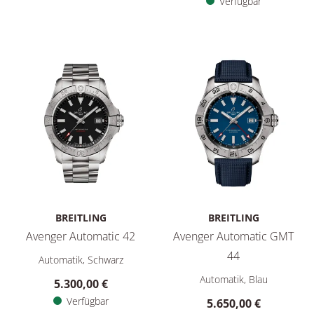
Verfügbar
BREITLING
BREITLING
Avenger Automatic 42
Avenger Automatic GMT
Breitling Avenger Automatic 42, Ref: A17328101B1A1, Preis: 
44
Automatik, Schwarz
Breitling Avenger Automatic 
Automatik, Blau
5.300,00 €
Verfügbar
5.650,00 €