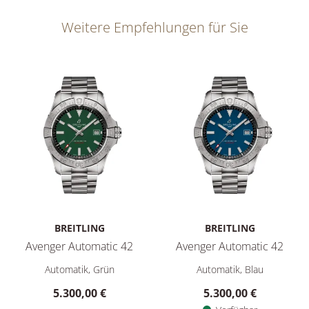
Weitere Empfehlungen für Sie
BREITLING
BREITLING
Avenger Automatic 42
Avenger Automatic 42
Breitling Avenger Automatic 42, Ref: A17328101L1A1, Preis: 
Breitling Avenger Automatic 4
Automatik, Grün
Automatik, Blau
5.300,00 €
5.300,00 €