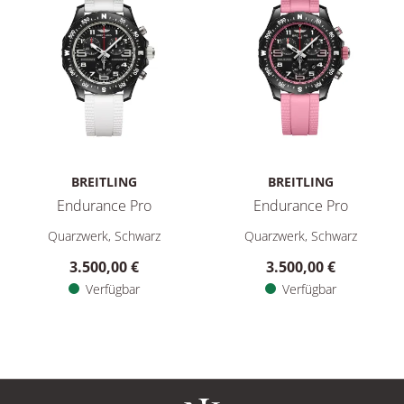
BREITLING
BREITLING
Endurance Pro
Endurance Pro
Breitling Endurance Pro, Ref: X83310A71B1S1, Preis: 3.500,0
Breitling Endurance Pro, Ref:
Quarzwerk, Schwarz
Quarzwerk, Schwarz
3.500,00 €
3.500,00 €
Verfügbar
Verfügbar