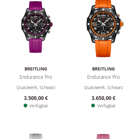
BREITLING
BREITLING
Endurance Pro
Endurance Pro
Breitling Endurance Pro, Ref: X83310F61B1S1, Preis: 3.500,0
Breitling Endurance Pro, Ref:
Quarzwerk, Schwarz
Quarzwerk, Schwarz
3.500,00 €
3.650,00 €
Verfügbar
Verfügbar