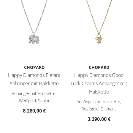
CHOPARD
CHOPARD
Happy Diamonds Elefant
Happy Diamonds Good
Anhänger mit Halskette
Luck Charms Anhänger mit
Chopard Happy Diamonds Elefant Anhänger mit Halskette, Re
Halskette
Anhänger mit Halskette,
Chopard Happy Diamonds Good
Weißgold, Saphir
Anhänger mit Halskette,
Roségold, Diamant
8.280,00 €
3.290,00 €