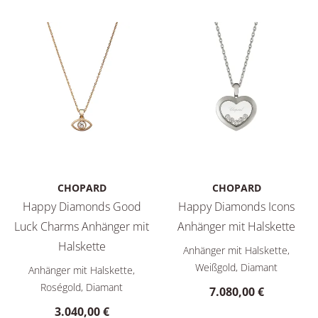
CHOPARD
CHOPARD
Happy Diamonds Good
Happy Diamonds Icons
Luck Charms Anhänger mit
Anhänger mit Halskette
Chopard Happy Diamonds Icons
Halskette
Anhänger mit Halskette,
Chopard Happy Diamonds Good Luck Charms Anhänger mit Hal
Weißgold, Diamant
Anhänger mit Halskette,
Roségold, Diamant
7.080,00 €
3.040,00 €