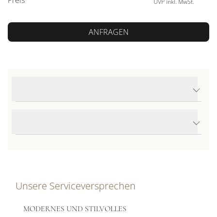
Preis
UVP inkl. MwSt.
ANFRAGEN
Produktdetails Happy Diamonds Icons Anhänger mit Halskette
Produktbeschreibung
Unsere Serviceversprechen
MODERNES UND STILVOLLES