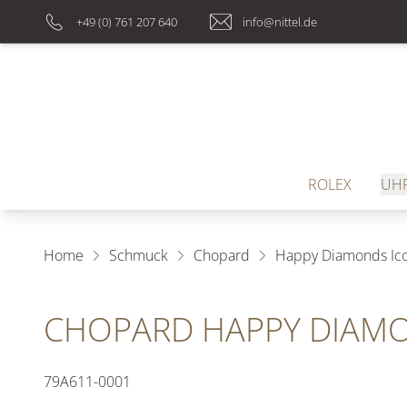
+49 (0) 761 207 640
info@nittel.de
ROLEX
UH
Home
Schmuck
Chopard
Happy Diamonds Ico
CHOPARD HAPPY DIAMO
79A611-0001