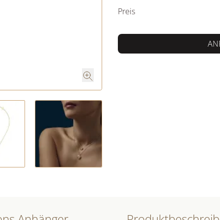
Preis
AN
Produktdetails Happy Diamonds Icons Anhänger mit Halskette
Produktbeschrei