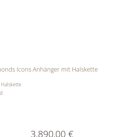
onds Icons Anhänger mit Halskette
 Halskette
ld
ATIONEN
3.890,00 €