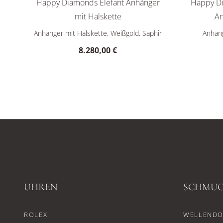
Happy Diamonds Elefant Anhänger
Happy D
mit Halskette
An
Chopard Happy Diamonds Elefant Anhänger mit Halsket
Chopard 
Anhänger mit Halskette, Weißgold, Saphir
Anhäng
8.280,00 €
UHREN
SCHMU
ROLEX
WELLENDO