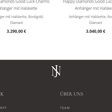
iamonds Good Luck Charms
Happy Diamonds Good Luc
hänger mit Halskette
Anhänger mit Halske
te, Ref: 79A189-1201, Preis: 8.280,00 €
Happy Diamonds Good Luck Charms Anhänger mit Halskette, Ref
Chopard Happy Diamonds Goo
er mit Halskette, Roségold,
Anhänger mit Halskette, Ro
Diamant
Diamant
3.290,00 €
3.040,00 €
CK
ÜBER UNS
RFF
TEAM