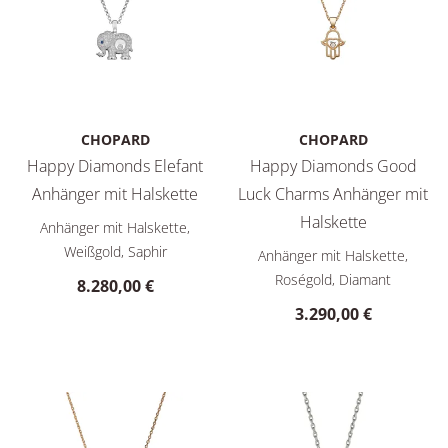
CHOPARD
CHOPARD
Happy Diamonds Elefant
Happy Diamonds Good
Anhänger mit Halskette
Luck Charms Anhänger mit
Chopard Happy Diamonds Elefant Anhänger mit Halskette, Re
Halskette
Anhänger mit Halskette,
Chopard Happy Diamonds Good
Weißgold, Saphir
Anhänger mit Halskette,
Roségold, Diamant
8.280,00 €
3.290,00 €