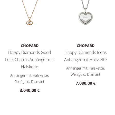
CHOPARD
CHOPARD
Happy Diamonds Good
Happy Diamonds Icons
Luck Charms Anhänger mit
Anhänger mit Halskette
Chopard Happy Diamonds Icons
Halskette
Anhänger mit Halskette,
Chopard Happy Diamonds Good Luck Charms Anhänger mit Hal
Weißgold, Diamant
Anhänger mit Halskette,
Roségold, Diamant
7.080,00 €
3.040,00 €