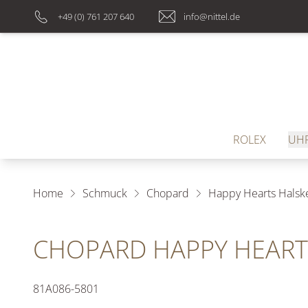
+49 (0) 761 207 640
info@nittel.de
ROLEX
UH
Home
Schmuck
Chopard
Happy Hearts Halsk
CHOPARD HAPPY HEART
81A086-5801