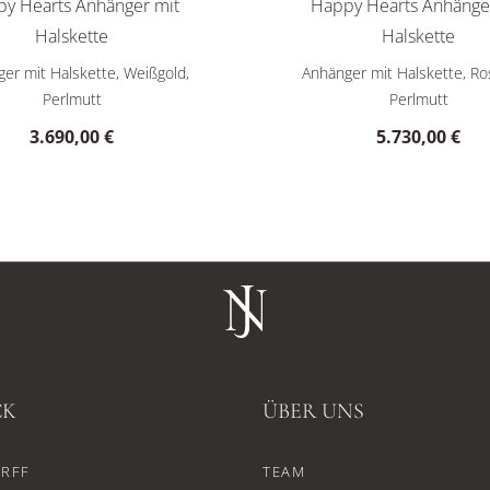
y Hearts Anhänger mit
Happy Hearts Anhänge
Halskette
Halskette
7482-1350, Preis: 3.930,00 €
appy Hearts Anhänger mit Halskette, Ref: 797482-1301, Preis:
Chopard Happy Hearts Anhän
er mit Halskette, Weißgold,
Anhänger mit Halskette, Ro
Perlmutt
Perlmutt
3.690,00 €
5.730,00 €
CK
ÜBER UNS
RFF
TEAM