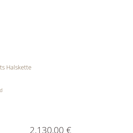
s Halskette
ld
ATIONEN
2.130,00 €