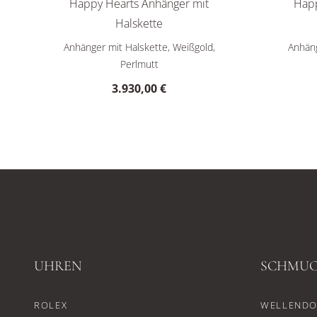
Happy Hearts Anhänger mit
Happ
Halskette
Chopard Happy Hearts Anhänger mit Halskette, Ref: 79
Chopard H
Anhänger mit Halskette, Weißgold,
Anhäng
Perlmutt
3.930,00 €
UHREN
SCHMU
ROLEX
WELLENDO