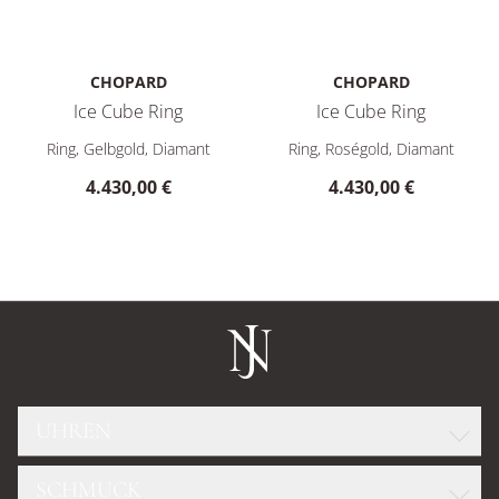
CHOPARD
CHOPARD
Ice Cube Ring
Ice Cube Ring
Chopard Ice Cube Ring, Ref: 827702-0289, Preis: 4.430,00 €
Chopard Ice Cube Ring, Ref: 8
Ring, Gelbgold, Diamant
Ring, Roségold, Diamant
4.430,00 €
4.430,00 €
UHREN
SCHMUCK
ROLEX