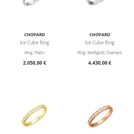
CHOPARD
CHOPARD
Ice Cube Ring
Ice Cube Ring
Chopard Ice Cube Ring, Ref: 827702-9010, Preis: 2.050,00 €
Chopard Ice Cube Ring, Ref: 8
Ring, Platin
Ring, Weißgold, Diamant
2.050,00 €
4.430,00 €