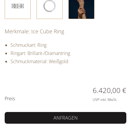
Merkmale: Ice Cube Ring
Schmuckart: Ring
Ringart: Brillant-/Diamantring
Schmuckmaterial: Weißgold
PREISINFORMATIONEN
6.420,00 €
Preis
UVP inkl. MwSt.
ANFRAGEN