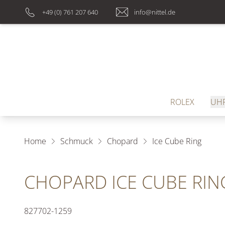
+49 (0) 761 207 640
info@nittel.de
ROLEX
UH
Home
Schmuck
Chopard
Ice Cube Ring
CHOPARD ICE CUBE RIN
827702-1259