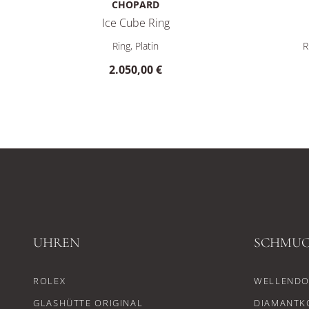
CHOPARD
Ice Cube Ring
Chopard Ice Cube Ring, Ref: 827702-9010, Preis: 2.05
Chopard I
Ring, Platin
R
2.050,00 €
UHREN
SCHMU
ROLEX
WELLENDO
GLASHÜTTE ORIGINAL
DIAMANTK