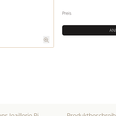
PREISINFORM
Preis
AN
Produktdetails Happy Diamonds Icons Joaillerie Ring
Produktbeschrei