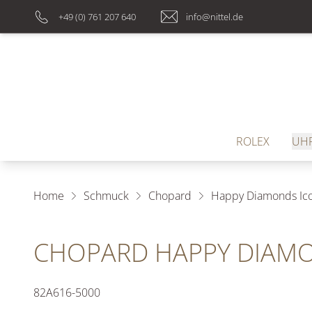
+49 (0) 761 207 640
info@nittel.de
ROLEX
UH
Home
Schmuck
Chopard
Happy Diamonds Icons
CHOPARD HAPPY DIAMON
82A616-5000