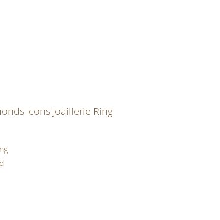
nds Icons Joaillerie Ring
ing
ld