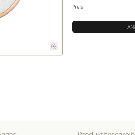
Preis
AN
änger
Produktbeschrei