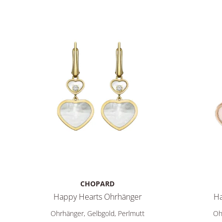
CHOPARD
Happy Hearts Ohrhänger
Ha
Chopard Happy Hearts Ohrhänger, Ref: 837482-0310, P
Chopard H
Ohrhänger, Gelbgold, Perlmutt
Oh