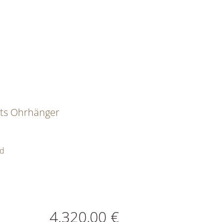
ts Ohrhänger
ld
ATIONEN
4.320,00 €