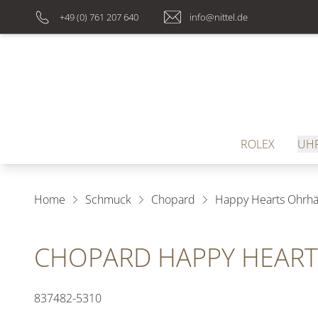
+49 (0) 761 207 640
info@nittel.de
ROLEX
UH
Home
Schmuck
Chopard
Happy Hearts Ohrhä
CHOPARD HAPPY HEAR
837482-5310