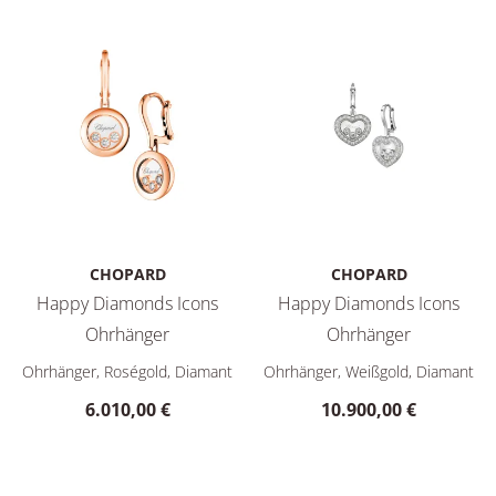
CHOPARD
CHOPARD
Happy Diamonds Icons
Happy Diamonds Icons
Ohrhänger
Ohrhänger
Chopard Happy Diamonds Icons Ohrhänger, Ref: 83A018-5301
Chopard Happy Diamonds Icon
Ohrhänger, Roségold, Diamant
Ohrhänger, Weißgold, Diamant
6.010,00 €
10.900,00 €