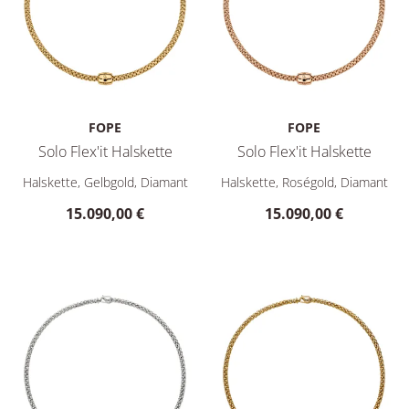
FOPE
FOPE
Solo Flex'it Halskette
Solo Flex'it Halskette
FOPE Solo Flex'it Halskette, Ref: 62606CX_BN_G_XXX_034, Pr
FOPE Solo Flex'it Halskette,
Halskette, Gelbgold, Diamant
Halskette, Roségold, Diamant
15.090,00 €
15.090,00 €