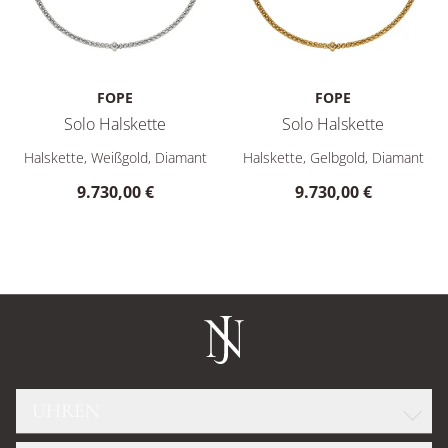
FOPE
FOPE
Solo Halskette
Solo Halskette
FOPE Solo Halskette, Ref: 62306CX_BB_B_XBX_043, Preis: 9.
FOPE Solo Halskette, Ref: 62
Halskette, Weißgold, Diamant
Halskette, Gelbgold, Diamant
9.730,00 €
9.730,00 €
UHREN