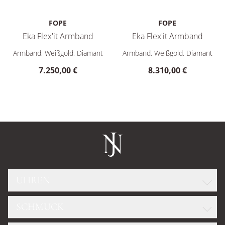
FOPE
FOPE
Eka Flex'it Armband
Eka Flex'it Armband
FOPE Eka Flex'it Armband, Ref: 72110BX_BB_B_XBX_0XS, Prei
FOPE Eka Flex'it Armband, Re
Armband, Weißgold, Diamant
Armband, Weißgold, Diamant
7.250,00 €
8.310,00 €
UHREN
SCHMUCK
ROLEX
GLASHÜTTE ORIGINAL