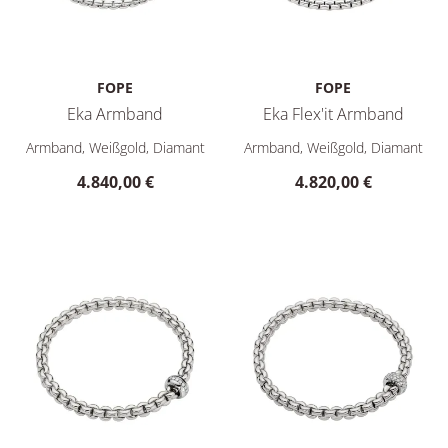
FOPE
FOPE
Eka Armband
Eka Flex'it Armband
FOPE Eka Armband, Ref: 73601BX_PB_B_XBX_0XS, Preis: 4.8
FOPE Eka Flex'it Armband, Re
Armband, Weißgold, Diamant
Armband, Weißgold, Diamant
4.840,00 €
4.820,00 €