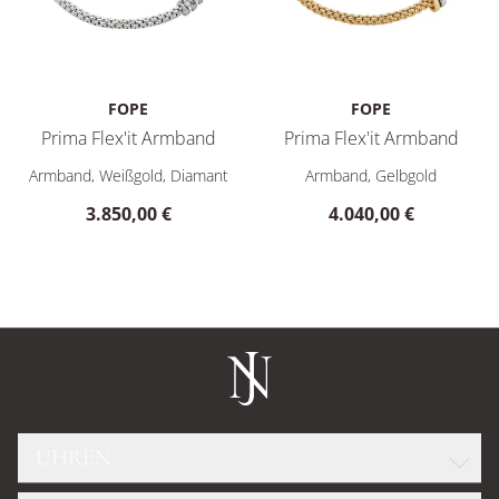
FOPE
FOPE
Prima Flex'it Armband
Prima Flex'it Armband
FOPE Prima Flex'it Armband, Ref: 74608BX_BB_B_XBX_0XS, Pr
FOPE Prima Flex'it Armband,
Armband, Weißgold, Diamant
Armband, Gelbgold
3.850,00 €
4.040,00 €
UHREN