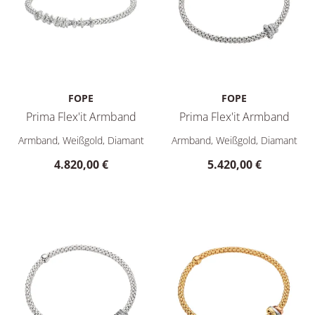
FOPE
FOPE
Prima Flex'it Armband
Prima Flex'it Armband
FOPE Prima Flex'it Armband, Ref: 74708BX_BB_B_XBX_0XS, Pr
FOPE Prima Flex'it Armband, 
Armband, Weißgold, Diamant
Armband, Weißgold, Diamant
4.820,00 €
5.420,00 €