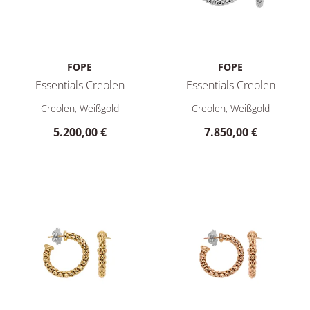
FOPE
FOPE
Essentials Creolen
Essentials Creolen
FOPE Essentials Creolen, Ref: 01E06OX_XX_B_XXX_000, Preis:
FOPE Essentials Creolen, Ref
Creolen, Weißgold
Creolen, Weißgold
5.200,00 €
7.850,00 €