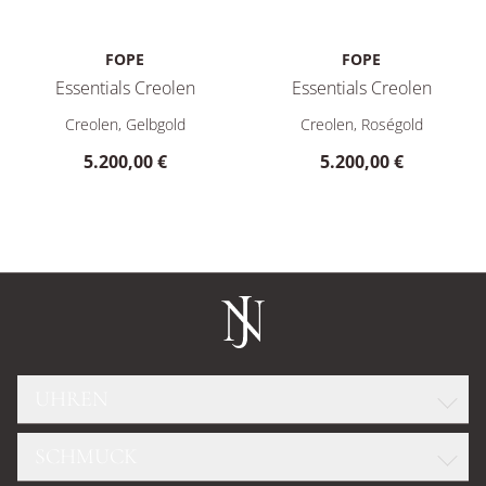
FOPE
FOPE
Essentials Creolen
Essentials Creolen
FOPE Essentials Creolen, Ref: 01E06OX_XX_G_XXX_000, Preis
FOPE Essentials Creolen, Ref
Creolen, Gelbgold
Creolen, Roségold
5.200,00 €
5.200,00 €
UHREN
SCHMUCK
ROLEX