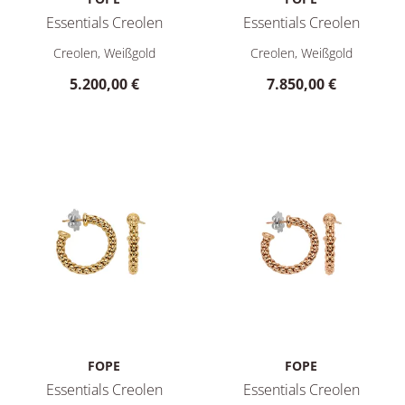
Essentials Creolen
Essentials Creolen
FOPE Essentials Creolen, Ref: 01E06OX_XX_B_XXX_000, Preis:
FOPE Essentials Creolen, Ref
Creolen, Weißgold
Creolen, Weißgold
5.200,00 €
7.850,00 €
FOPE
FOPE
Essentials Creolen
Essentials Creolen