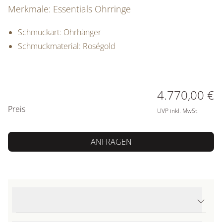
Merkmale: Essentials Ohrringe
Schmuckart: Ohrhänger
Schmuckmaterial: Roségold
PREISINFORMATIONEN
4.770,00 €
Preis
UVP inkl. MwSt.
ANFRAGEN
Produktdetails Essentials Ohrringe