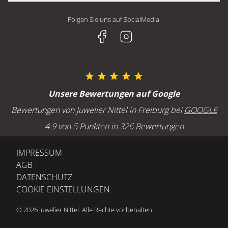
CHOPARD
UNSERE GESCHÄFTE
CHOPARD
Juwelier Nittel GmbH
BREITLING
Folgen Sie uns auf SocialMedia:
HISTORIE
GELLNER
Geschäft Freiburg
H. MOSER & CIE
JOBS UND KARRIERE
Kaiser-Joseph-Straße 228
MARCO BICEGO
79098 Freiburg
MEISTER
SERVICE
OLE LYNGGAARD
Öffnungszeiten Freiburg
Unsere Bewertungen auf Google
POMELLATO
Montag bis Freitag : 10:00 - 18:00 Uhr
GOLDSCHMIEDE
Bewertungen von Juwelier Nittel in Freiburg bei
GOOGLE
Samstag: 10:00 - 16:00 Uhr
UHRMACHEREI
4.9 von 5 Punkten in 326 Bewertungen
ANLÄSSE
BLOG
Freiburg - Telefon
IMPRESSUM
EHERINGE TRAURINGE
+49 (0) 761 207 640
AGB
VERLOBUNGSRINGE
DATENSCHUTZ
ONLINESHOP: FAQ
COOKIE EINSTELLUNGEN
MEMOIRERINGE
Geschäft Baden-Baden
Lichtentaler Straße 5
© 2026 Juwelier Nittel. Alle Rechte vorbehalten.
76530 Baden-Baden