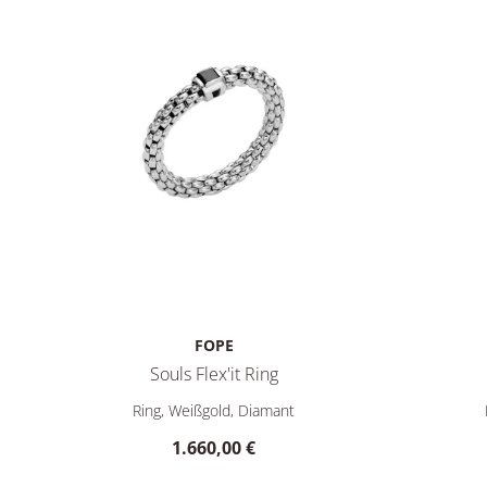
FOPE
Souls Flex'it Ring
FOPE Souls Flex'it Ring, Ref: 09E08AX_BN_B_XBX_0XS, 
FOPE Soul
Ring, Weißgold, Diamant
1.660,00 €