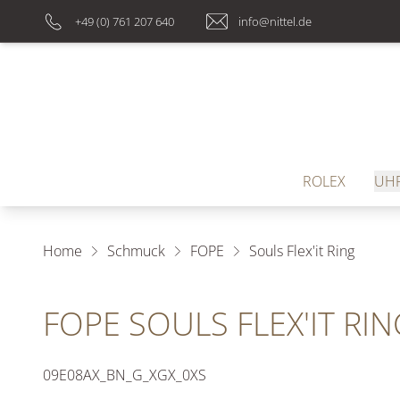
+49 (0) 761 207 640
info@nittel.de
ROLEX
UH
Home
Schmuck
FOPE
Souls Flex'it Ring
FOPE SOULS FLEX'IT RIN
09E08AX_BN_G_XGX_0XS