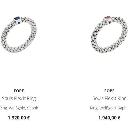
FOPE
FOPE
Souls Flex'it Ring
Souls Flex'it Ring
Preis: 1.660,00 €
s Flex'it Ring, Ref: 09E08AX_B2_B_XBX_0XS, Preis: 1.920,00 €
FOPE Souls Flex'it Ring, Re
Ring, Weißgold, Saphir
Ring, Weißgold, Saphi
1.920,00 €
1.940,00 €