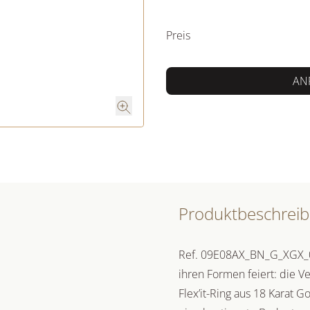
PREISINFORM
Preis
AN
Produktbeschrei
Ref. 09E08AX_BN_G_XGX_0XS 
ihren Formen feiert: die 
Flex’it-Ring aus 18 Karat G