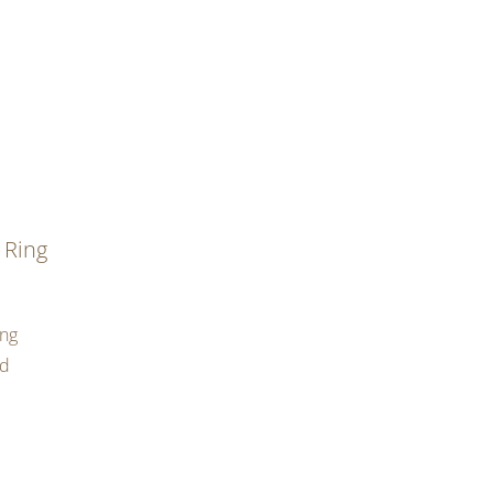
 Ring
ing
ld