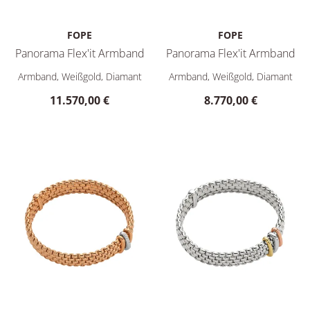
FOPE
FOPE
Panorama Flex'it Armband
Panorama Flex'it Armband
FOPE Panorama Flex'it Armband, Ref: 58704BX_PB_B_BBB_0XS
FOPE Panorama Flex'it Armba
Armband, Weißgold, Diamant
Armband, Weißgold, Diamant
11.570,00 €
8.770,00 €