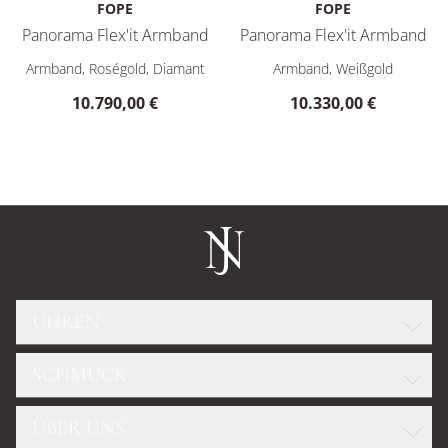
FOPE
FOPE
Panorama Flex'it Armband
Panorama Flex'it Armband
FOPE Panorama Flex'it Armband, Ref: 58704BX_BB_R_RBR_0XS
FOPE Panorama Flex'it Armba
Armband, Roségold, Diamant
Armband, Weißgold
10.790,00 €
10.330,00 €
UHREN
SCHMUCK
ROLEX
GLASHÜTTE ORIGINAL
ÜBER UNS
WELLENDORFF
OMEGA