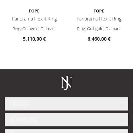
FOPE
FOPE
Panorama Flex'it Ring
Panorama Flex'it Ring
FOPE Panorama Flex'it Ring, Ref: 58504AX_BB_G_GBX_0XS, Pr
FOPE Panorama Flex'it Ring, 
Ring, Gelbgold, Diamant
Ring, Gelbgold, Diamant
5.110,00 €
6.460,00 €
UHREN
SCHMUCK
ROLEX
GLASHÜTTE ORIGINAL