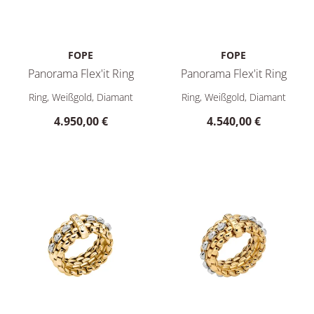
FOPE
FOPE
Panorama Flex'it Ring
Panorama Flex'it Ring
FOPE Panorama Flex'it Ring, Ref: 52504AX_BN_B_XBX_0XS, Pr
FOPE Panorama Flex'it Ring, 
Ring, Weißgold, Diamant
Ring, Weißgold, Diamant
4.950,00 €
4.540,00 €