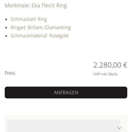
Merkmale: Eka Flex'it Ring
Schmuckart: Ring
Ringart: Brillant-/Diamantring
Schmuckmaterial: Roségold
PREISINFORMATIONEN
2.280,00 €
Preis
UVP inkl. MwSt.
ANFRAGEN
Produktdetails Eka Flex'it Ring