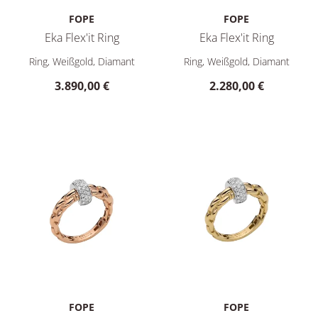
FOPE
FOPE
Eka Flex'it Ring
Eka Flex'it Ring
FOPE Eka Flex'it Ring, Ref: 70710AX_PB_B_XBX_140, Preis: 3.
FOPE Eka Flex'it Ring, Ref: 7
Ring, Weißgold, Diamant
Ring, Weißgold, Diamant
3.890,00 €
2.280,00 €
FOPE
FOPE