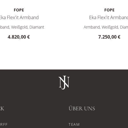
FOPE
FOPE
Eka Flex'it Armband
Eka Flex'it Armban
: 4.840,00 €
Flex'it Armband, Ref: 73301BX_PB_B_XBX_0XS, Preis: 4.820,00 
FOPE Eka Flex'it Armband, 
band, Weißgold, Diamant
Armband, Weißgold, Dia
4.820,00 €
7.250,00 €
CK
ÜBER UNS
RFF
TEAM