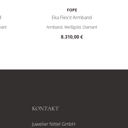
FOPE
d
Eka Flex'it Armband
€
Ref: 72110BX_BB_B_XBX_0XS, Preis: 7.250,00 €
FOPE Eka Flex'it Armband, Ref: 72110BX_PB_B_
mant
Armband, Weißgold, Diamant
8.310,00 €
KONTAKT
Juwelier Nittel GmbH