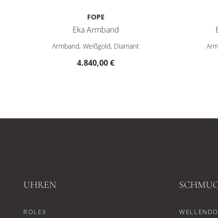
FOPE
Eka Armband
FOPE Eka Armband, Ref: 73601BX_PB_B_XBX_0XS, Preis
FOPE Eka 
Armband, Weißgold, Diamant
Arm
4.840,00 €
UHREN
SCHMU
ROLEX
WELLENDO