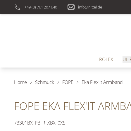
+49 (0) 761 207 640
info@nittel.de
ROLEX
UH
Home
Schmuck
FOPE
Eka Flex'it Armband
FOPE EKA FLEX'IT ARMB
73301BX_PB_R_XBX_0XS