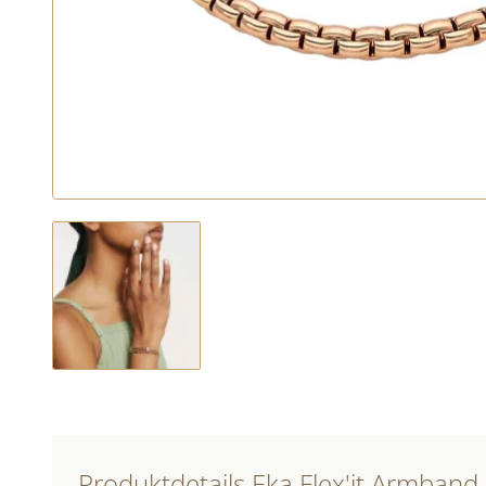
Produktdetails Eka Flex'it Armband