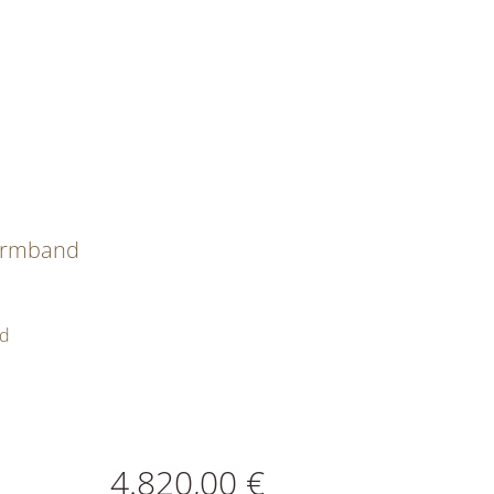
 Armband
ld
ATIONEN
4.820,00 €