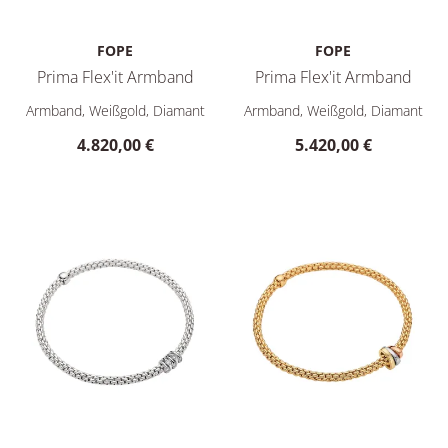
FOPE
FOPE
Prima Flex'it Armband
Prima Flex'it Armband
FOPE Prima Flex'it Armband, Ref: 74708BX_BB_B_XBX_0XS, Pr
FOPE Prima Flex'it Armband, 
Armband, Weißgold, Diamant
Armband, Weißgold, Diamant
4.820,00 €
5.420,00 €