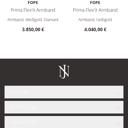
FOPE
FOPE
Prima Flex'it Armband
Prima Flex'it Armband
FOPE Prima Flex'it Armband, Ref: 74608BX_BB_B_XBX_0XS, Pr
FOPE Prima Flex'it Armband,
Armband, Weißgold, Diamant
Armband, Gelbgold
3.850,00 €
4.040,00 €
UHREN
SCHMUCK
ROLEX
GLASHÜTTE ORIGINAL
ÜBER UNS
WELLENDORFF
OMEGA