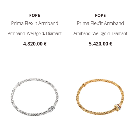
FOPE
FOPE
Prima Flex'it Armband
Prima Flex'it Armband
FOPE Prima Flex'it Armband, Ref: 74708BX_BB_B_XBX_0XS, Pr
FOPE Prima Flex'it Armband, 
Armband, Weißgold, Diamant
Armband, Weißgold, Diamant
4.820,00 €
5.420,00 €