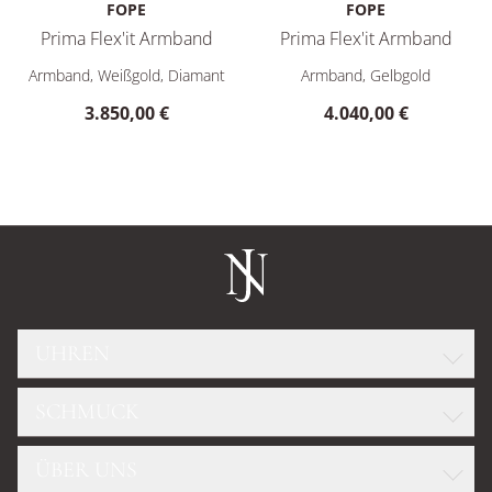
FOPE
FOPE
Prima Flex'it Armband
Prima Flex'it Armband
FOPE Prima Flex'it Armband, Ref: 74608BX_BB_B_XBX_0XS, Pr
FOPE Prima Flex'it Armband,
Armband, Weißgold, Diamant
Armband, Gelbgold
3.850,00 €
4.040,00 €
UHREN
SCHMUCK
ROLEX
GLASHÜTTE ORIGINAL
ÜBER UNS
WELLENDORFF
OMEGA