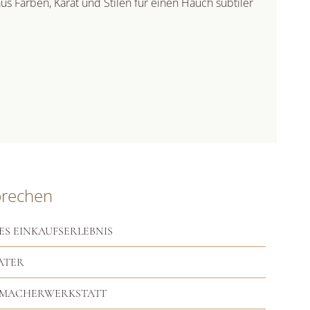
aus Farben, Karat und Stilen für einen Hauch subtiler
prechen
ES EINKAUFSERLEBNIS
ATER
RMACHERWERKSTATT