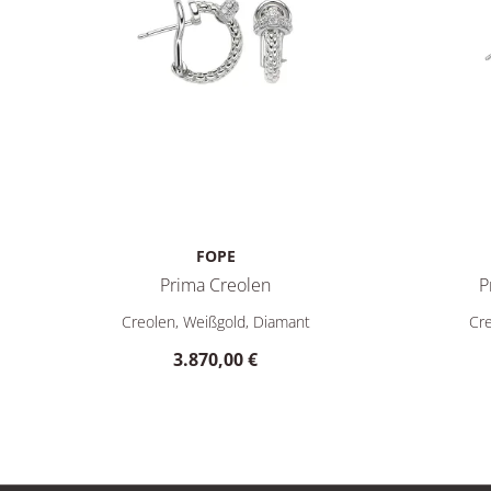
FOPE
Prima Creolen
P
FOPE Prima Creolen, Ref: 74708OX_BB_B_XBX_000, Pre
FOPE Prim
Creolen, Weißgold, Diamant
Cre
3.870,00 €