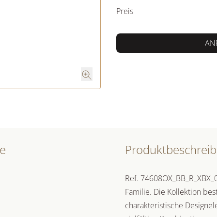
Preis
AN
ge
Produktbeschrei
Ref. 74608OX_BB_R_XBX_000 
Familie. Die Kollektion bes
charakteristische Designel