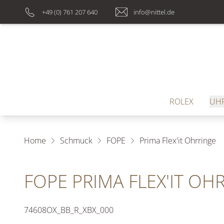
+49 (0) 761 207 640
info@nittel.de
ROLEX
UH
Home
Schmuck
FOPE
Prima Flex'it Ohrringe
FOPE PRIMA FLEX'IT OH
74608OX_BB_R_XBX_000