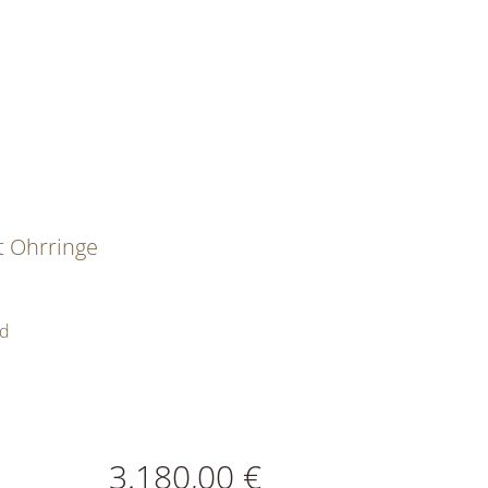
t Ohrringe
ld
ATIONEN
3.180,00 €