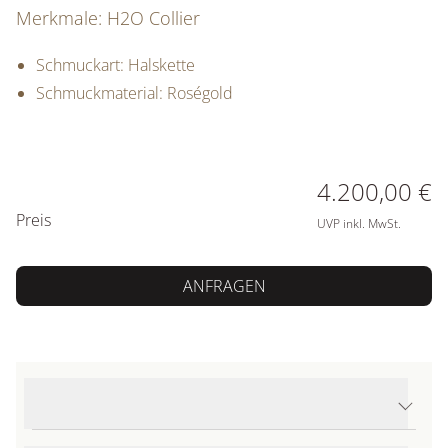
Merkmale: H2O Collier
Schmuckart: Halskette
Schmuckmaterial: Roségold
PREISINFORMATIONEN
4.200,00 €
Preis
UVP inkl. MwSt.
ANFRAGEN
Produktdetails H2O Collier