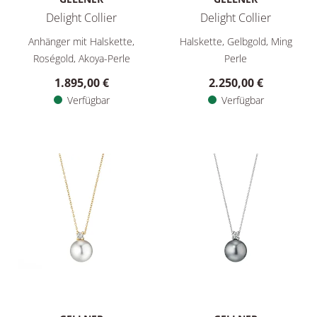
Delight Collier
Delight Collier
Gellner Delight Collier, Ref: 5-24453-03, Preis: 1.895,00 €, V
Gellner Delight Collier, Ref: 
Anhänger mit Halskette,
Halskette, Gelbgold, Ming
Roségold, Akoya-Perle
Perle
1.895,00 €
2.250,00 €
Verfügbar
Verfügbar