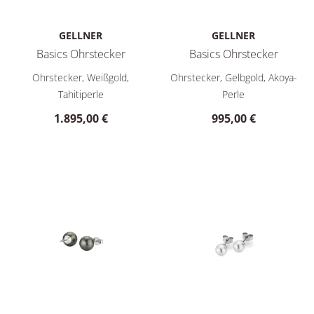
GELLNER
GELLNER
Basics Ohrstecker
Basics Ohrstecker
Gellner Basics Ohrstecker, Ref: 5-23673-01, Preis: 1.895,00 €
Gellner Basics Ohrstecker, Re
Ohrstecker, Weißgold,
Ohrstecker, Gelbgold, Akoya-
Tahitiperle
Perle
1.895,00 €
995,00 €