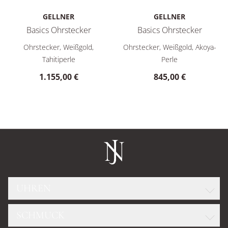
GELLNER
GELLNER
Basics Ohrstecker
Basics Ohrstecker
Gellner Basics Ohrstecker, Ref: 5-23671-01, Preis: 1.155,00 €
Gellner Basics Ohrstecker, Re
Ohrstecker, Weißgold,
Ohrstecker, Weißgold, Akoya-
Tahitiperle
Perle
1.155,00 €
845,00 €
UHREN
SCHMUCK
ROLEX