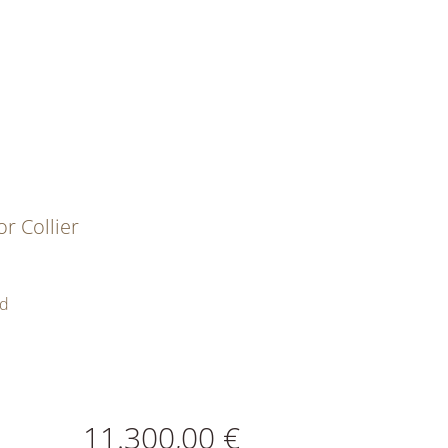
r Collier
ld
ATIONEN
11.300,00 €