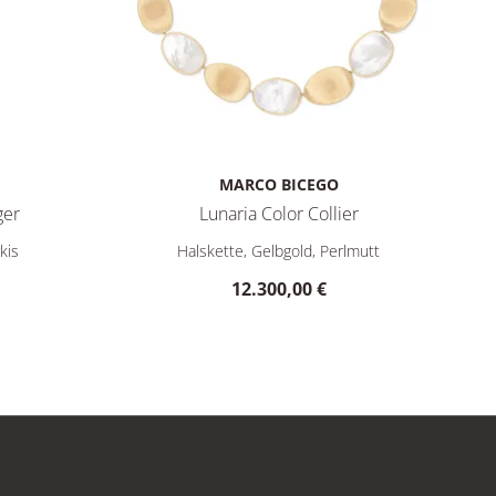
MARCO BICEGO
ger
Lunaria Color Collier
 €
Anhänger, Ref: PB20 TUM01 Y, Preis: 2.150,00 €
Marco Bicego Lunaria Color Collier, Ref: CB26
kis
Halskette, Gelbgold, Perlmutt
12.300,00 €