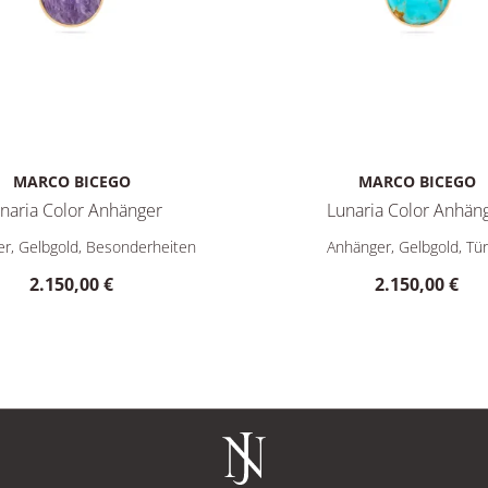
MARCO BICEGO
MARCO BICEGO
naria Color Anhänger
Lunaria Color Anhän
Y, Preis: 2.150,00 €
ego Lunaria Color Anhänger, Ref: PB20 CIA01 Y, Preis: 2.150,00
Marco Bicego Lunaria Color 
r, Gelbgold, Besonderheiten
Anhänger, Gelbgold, Tür
2.150,00 €
2.150,00 €