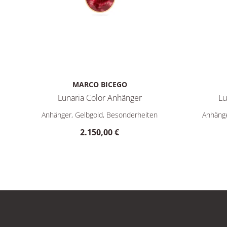
MARCO BICEGO
Lunaria Color Anhänger
Lu
Marco Bicego Lunaria Color Anhänger, Ref: PB20 TUL01 
Marco Bic
Anhänger, Gelbgold, Besonderheiten
Anhänge
2.150,00 €