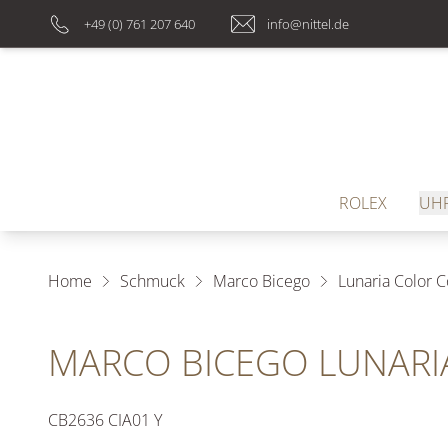
+49 (0) 761 207 640
info@nittel.de
ROLEX
UH
Home
Schmuck
Marco Bicego
Lunaria Color Co
MARCO BICEGO LUNARI
CB2636 CIA01 Y