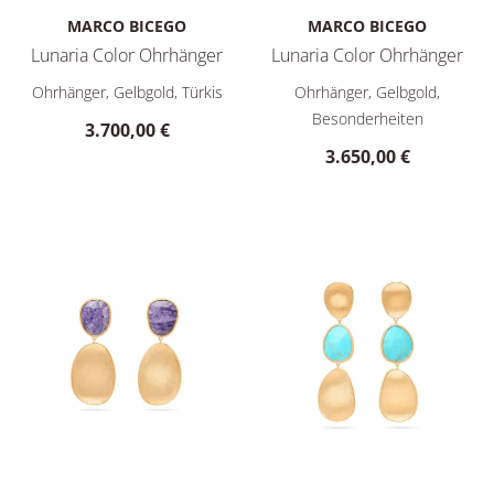
MARCO BICEGO
MARCO BICEGO
Lunaria Color Ohrhänger
Lunaria Color Ohrhänger
Marco Bicego Lunaria Color Ohrhänger, Ref: OB1404 TUMCIA 
Marco Bicego Lunaria Color O
Ohrhänger, Gelbgold, Türkis
Ohrhänger, Gelbgold,
Besonderheiten
3.700,00 €
3.650,00 €