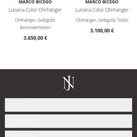
MARCO BICEGO
MARCO BICEGO
Lunaria Color Ohrhänger
Lunaria Color Ohrhänger
Marco Bicego Lunaria Color Ohrhänger, Ref: OB1345 CIA01 Y,
Marco Bicego Lunaria Color O
Ohrhänger, Gelbgold,
Ohrhänger, Gelbgold, Türkis
Besonderheiten
3.100,00 €
3.650,00 €
UHREN
SCHMUCK
ROLEX
GLASHÜTTE ORIGINAL