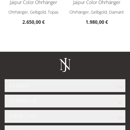
Jaipur Color Ohrhänger
Jaipur Color Ohrhänger
Marco Bicego Jaipur Color Ohrhänger , Ref: OB1739-AB TPL01 
Marco Bicego Jaipur Color Oh
Ohrhänger, Gelbgold, Topas
Ohrhänger, Gelbgold, Diamant
2.650,00 €
1.980,00 €
UHREN
SCHMUCK
ROLEX
GLASHÜTTE ORIGINAL
ÜBER UNS
WELLENDORFF
OMEGA
DIAMANTKONFIGURATOR
TUDOR