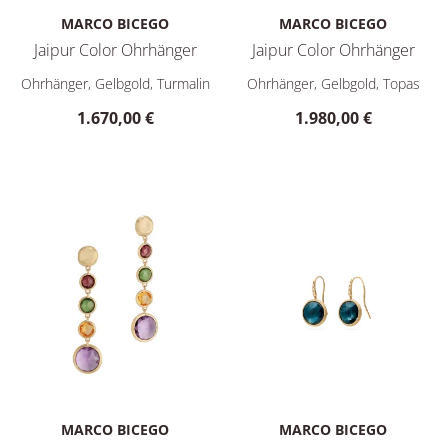
MARCO BICEGO
MARCO BICEGO
Jaipur Color Ohrhänger
Jaipur Color Ohrhänger
Marco Bicego Jaipur Color Ohrhänger, Ref: OB1290 MIX01 Y, 
Marco Bicego Jaipur Color Oh
Ohrhänger, Gelbgold, Turmalin
Ohrhänger, Gelbgold, Topas
1.670,00 €
1.980,00 €
MARCO BICEGO
MARCO BICEGO