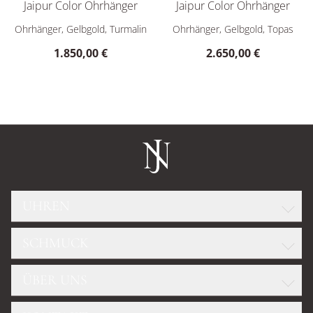
Jaipur Color Ohrhänger
Jaipur Color Ohrhänger
Marco Bicego Jaipur Color Ohrhänger, Ref: OB901 MIX01 Y, Pr
Marco Bicego Jaipur Color Ohr
Ohrhänger, Gelbgold, Turmalin
Ohrhänger, Gelbgold, Topas
1.850,00 €
2.650,00 €
UHREN
SCHMUCK
ROLEX
GLASHÜTTE ORIGINAL
ÜBER UNS
WELLENDORFF
OMEGA
DIAMANTKONFIGURATOR
TUDOR