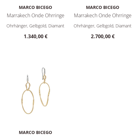
MARCO BICEGO
MARCO BICEGO
Marrakech Onde Ohrringe
Marrakech Onde Ohrringe
Marco Bicego Marrakech Onde Ohrringe, Ref: OG367 B YW, P
Marco Bicego Marrakech Onde
Ohrhänger, Gelbgold, Diamant
Ohrhänger, Gelbgold, Diamant
1.340,00 €
2.700,00 €
MARCO BICEGO