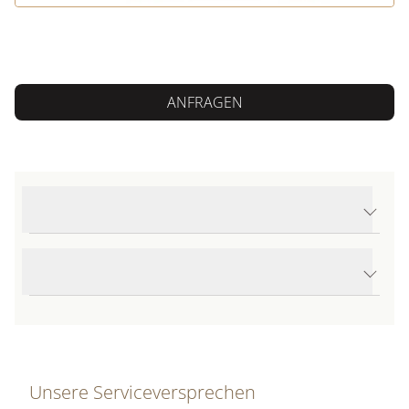
ANFRAGEN
Produktdetails Trauringe Symbolics
Produktbeschreibung
Unsere Serviceversprechen