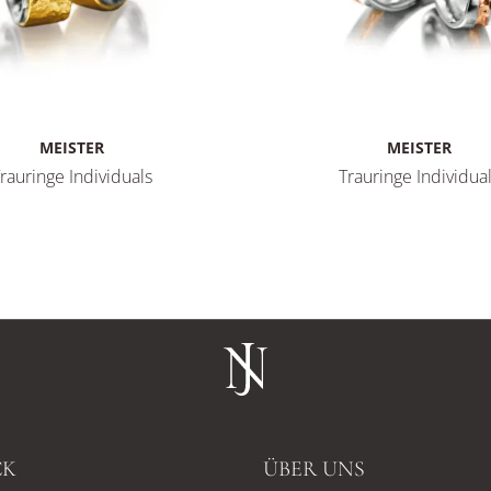
MEISTER
MEISTER
rauringe Individuals
Trauringe Individua
053.00-R
rauringe Individuals, Ref: 112.8828.01/112.8828.00-GW
Meister Trauringe Individua
CK
ÜBER UNS