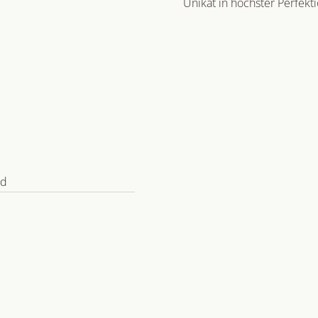
Unikat in höchster Perfekti
ld