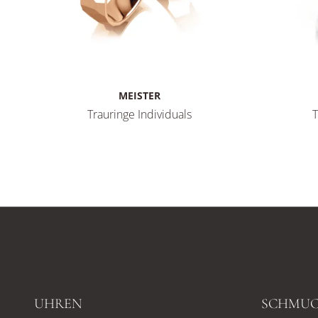
MEISTER
Trauringe Individuals
T
Meister Trauringe Individuals, Ref: 112.9053.01-112.9
Meister T
UHREN
SCHMU