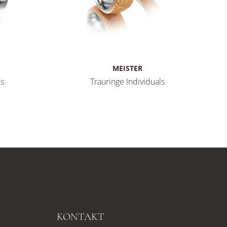
MEISTER
ls
Trauringe Individuals
ls, Ref: 112.8945.01/112.8945.00-R
Meister Trauringe Individuals, Ref: 112.8972.
KONTAKT