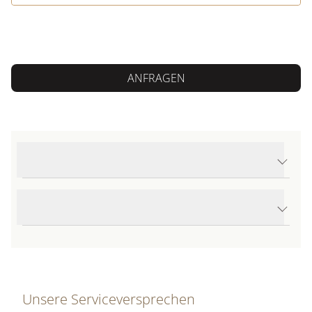
ANFRAGEN
Produktdetails Trauringe Phantastics
Produktbeschreibung
Unsere Serviceversprechen