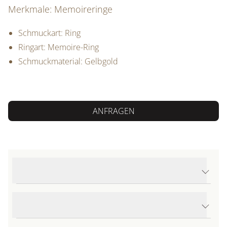
Merkmale: Memoireringe
Schmuckart: Ring
Ringart: Memoire-Ring
Schmuckmaterial: Gelbgold
ANFRAGEN
Produktdetails Memoireringe
Produktbeschreibung