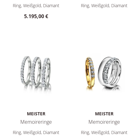
Meister Memoirering, Ref: 115.1109.07-W, Preis: 5.195,00 €
Meister Memoireringe, Ref: 
Ring, Weißgold, Diamant
Ring, Weißgold, Diamant
5.195,00 €
MEISTER
MEISTER
Memoireringe
Memoireringe
Meister Memoireringe, Ref: 115.1802.20/115.1803.15/115.
Meister Memoireringe, Ref: 
Ring, Weißgold, Diamant
Ring, Weißgold, Diamant