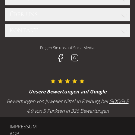
GLASHÜTTE ORIGINAL
ÜBER UNS
WELLENDORFF
OMEGA
DIAMANTKONFIGURATOR
TUDOR
KONTAKT
TEAM
FOPE
CHOPARD
UNSERE GESCHÄFTE
CHOPARD
Juwelier Nittel GmbH
BREITLING
Folgen Sie uns auf SocialMedia:
HISTORIE
GELLNER
Geschäft Freiburg
H. MOSER & CIE
JOBS UND KARRIERE
Kaiser-Joseph-Straße 228
MARCO BICEGO
79098 Freiburg
MEISTER
SERVICE
OLE LYNGGAARD
Öffnungszeiten Freiburg
Unsere Bewertungen auf Google
POMELLATO
Montag bis Freitag : 10:00 - 18:00 Uhr
GOLDSCHMIEDE
Bewertungen von Juwelier Nittel in Freiburg bei
GOOGLE
Samstag: 10:00 - 16:00 Uhr
UHRMACHEREI
4.9 von 5 Punkten in 326 Bewertungen
ANLÄSSE
BLOG
Freiburg - Telefon
IMPRESSUM
EHERINGE TRAURINGE
+49 (0) 761 207 640
AGB