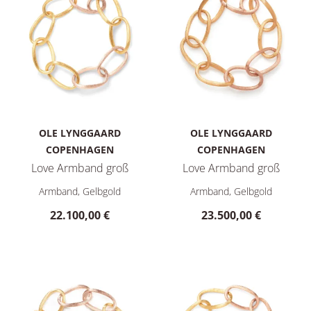
OLE LYNGGAARD
OLE LYNGGAARD
COPENHAGEN
COPENHAGEN
Love Armband groß
Love Armband groß
Ole Lynggaard Copenhagen Love Armband groß, Ref: A1734-4
Ole Lynggaard Copenhagen Lo
Armband, Gelbgold
Armband, Gelbgold
22.100,00 €
23.500,00 €