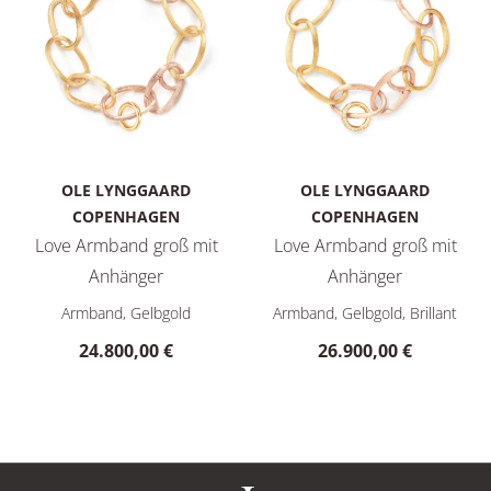
OLE LYNGGAARD
OLE LYNGGAARD
COPENHAGEN
COPENHAGEN
Love Armband groß mit
Love Armband groß mit
Anhänger
Anhänger
Ole Lynggaard Copenhagen Love Armband groß mit Anhänger,
Ole Lynggaard Copenhagen Lo
Armband, Gelbgold
Armband, Gelbgold, Brillant
24.800,00 €
26.900,00 €