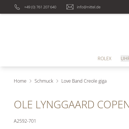
+49 (0) 761 207 640
info@nittel.de
ROLEX
UH
Home
Schmuck
Love Band Creole giga
OLE LYNGGAARD COPEN
A2592-701