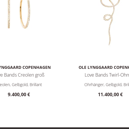
LYNGGAARD COPENHAGEN
OLE LYNGGAARD COPEN
ve Bands Creolen groß
Love Bands Twirl-Ohr
 A2592-501, Preis: 14.100,00 €
aard Copenhagen Love Bands Creolen groß, Ref: A2599-401, Pre
Ole Lynggaard Copenhagen L
eolen, Gelbgold, Brillant
Ohrhänger, Gelbgold, Bril
9.400,00 €
11.400,00 €