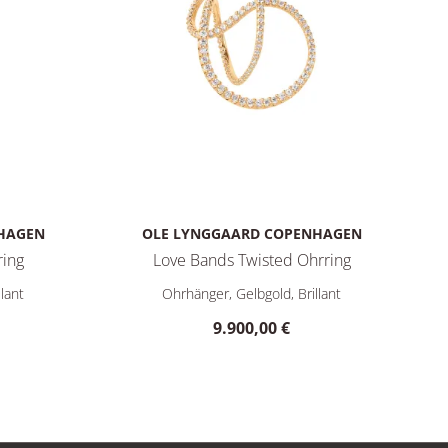
HAGEN
OLE LYNGGAARD COPENHAGEN
ring
Love Bands Twisted Ohrring
is: 9.400,00 €
ove Bands Twirl-Ohrring, Ref: A2849-401, Preis: 11.400,00 €
Ole Lynggaard Copenhagen Love Bands Twisted 
lant
Ohrhänger, Gelbgold, Brillant
9.900,00 €