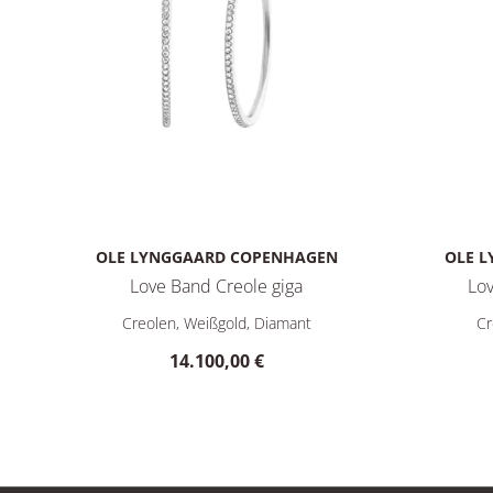
OLE LYNGGAARD COPENHAGEN
OLE 
Love Band Creole giga
Lo
Ole Lynggaard Copenhagen Love Band Creole giga, Ref:
Ole Lyngg
Creolen, Weißgold, Diamant
Cr
14.100,00 €