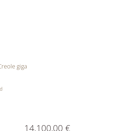
reole giga
ld
ATIONEN
14.100,00 €