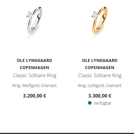
OLE LYNGGAARD
OLE LYNGGAARD
COPENHAGEN
COPENHAGEN
Classic Solitaire Ring
Classic Solitaire Ring
Ole Lynggaard Copenhagen Classic Solitaire Ring, Ref: A2772-
Ole Lynggaard Copenhagen Clas
Ring, Weißgold, Diamant
Ring, Gelbgold, Diamant
3.200,00 €
3.300,00 €
Verfügbar