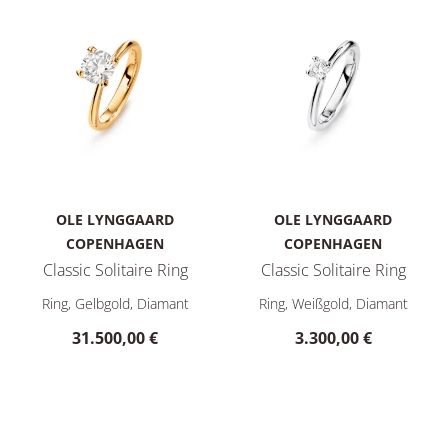
OLE LYNGGAARD
OLE LYNGGAARD
COPENHAGEN
COPENHAGEN
Classic Solitaire Ring
Classic Solitaire Ring
Ole Lynggaard Copenhagen Classic Solitaire Ring, Ref: A2760
Ole Lynggaard Copenhagen Clas
Ring, Gelbgold, Diamant
Ring, Weißgold, Diamant
31.500,00 €
3.300,00 €