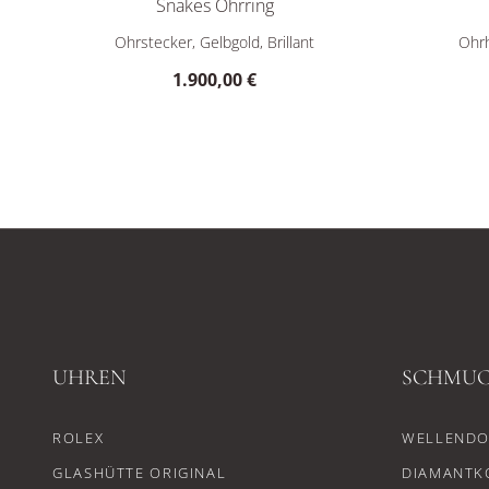
Snakes Ohrring
Ole Lynggaard Copenhagen Snakes Ohrring, Ref: A2845
Ole Lyngg
Ohrstecker, Gelbgold, Brillant
Ohrh
1.900,00 €
UHREN
SCHMU
ROLEX
WELLENDO
GLASHÜTTE ORIGINAL
DIAMANTK