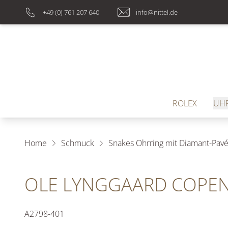
+49 (0) 761 207 640
info@nittel.de
ROLEX
UH
Home
Schmuck
Snakes Ohrring mit Diamant-Pav
OLE LYNGGAARD COPEN
A2798-401