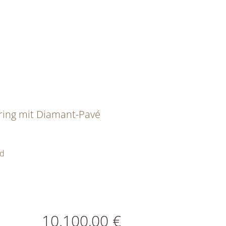
ring mit Diamant-Pavé
ld
ATIONEN
10.100,00 €