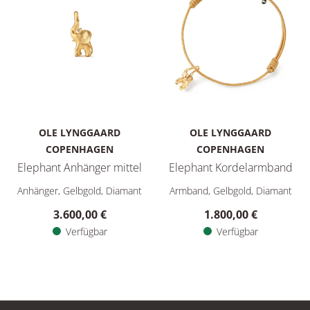
OLE LYNGGAARD
OLE LYNGGAARD
COPENHAGEN
COPENHAGEN
Elephant Anhänger mittel
Elephant Kordelarmband
Ole Lynggaard Copenhagen Elephant Anhänger mittel, Ref: A1
Ole Lynggaard Copenhagen Ele
Anhänger, Gelbgold, Diamant
Armband, Gelbgold, Diamant
3.600,00 €
1.800,00 €
Verfügbar
Verfügbar