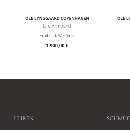
OLE LYNGGAARD COPENHAGEN
OLE 
Life Armband
Ole Lynggaard Copenhagen Life Armband, Ref: A3046-5
Ole Lyngg
Armband, Weißgold
1.900,00 €
UHREN
SCHMU