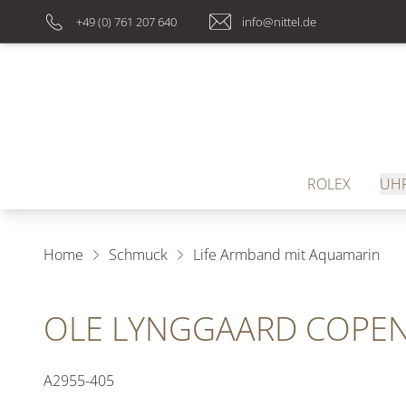
+49 (0) 761 207 640
info@nittel.de
ROLEX
UH
Home
Schmuck
Life Armband mit Aquamarin
OLE LYNGGAARD COPEN
A2955-405