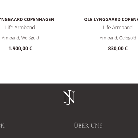
LYNGGAARD COPENHAGEN
OLE LYNGGAARD COPEN
Life Armband
Life Armband
02, Preis: 1.900,00 €
aard Copenhagen Life Armband, Ref: A3046-501, Preis: 1.900,0
Ole Lynggaard Copenhagen L
Armband, Weißgold
Armband, Gelbgold
1.900,00 €
830,00 €
CK
ÜBER UNS