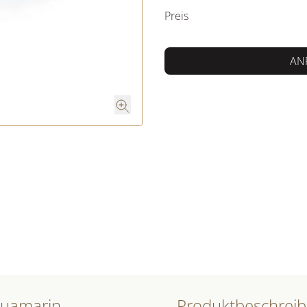
Preis
AN
quamarin
Produktbeschrei