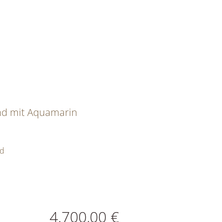
nd mit Aquamarin
ld
ATIONEN
4.700,00 €