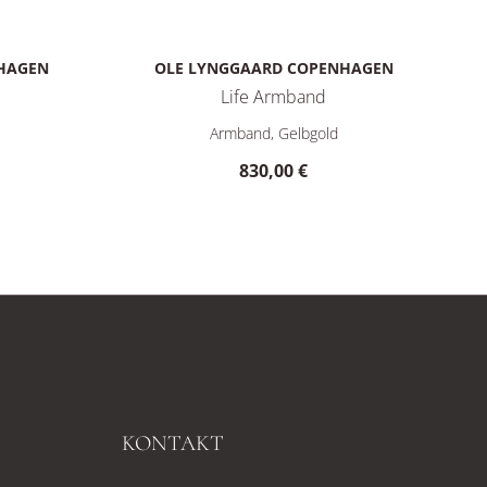
HAGEN
OLE LYNGGAARD COPENHAGEN
Life Armband
0 €
ife Armband, Ref: A3040-410, Preis: 830,00 €
Ole Lynggaard Copenhagen Life Armband, Ref: 
Armband, Gelbgold
830,00 €
KONTAKT