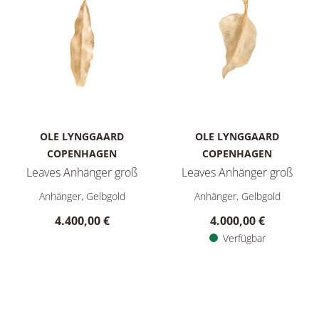
OLE LYNGGAARD
OLE LYNGGAARD
COPENHAGEN
COPENHAGEN
Leaves Anhänger groß
Leaves Anhänger groß
Ole Lynggaard Copenhagen Leaves Anhänger groß, Ref: A2614
Ole Lynggaard Copenhagen Lea
Anhänger, Gelbgold
Anhänger, Gelbgold
4.400,00 €
4.000,00 €
Verfügbar