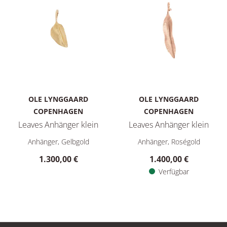
OLE LYNGGAARD
OLE LYNGGAARD
COPENHAGEN
COPENHAGEN
Leaves Anhänger klein
Leaves Anhänger klein
Ole Lynggaard Copenhagen Leaves Anhänger klein, Ref: A3008
Ole Lynggaard Copenhagen Lea
Anhänger, Gelbgold
Anhänger, Roségold
1.300,00 €
1.400,00 €
Verfügbar