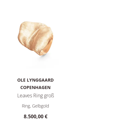
OLE LYNGGAARD
COPENHAGEN
Leaves Ring groß
Ole Lynggaard Copenhagen Leaves Ring groß, Ref: A3010-401,
Ring, Gelbgold
8.500,00 €