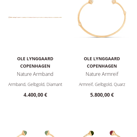
OLE LYNGGAARD
OLE LYNGGAARD
COPENHAGEN
COPENHAGEN
Nature Armband
Nature Armreif
Ole Lynggaard Copenhagen Nature Armband, Ref: A2692-403,
Ole Lynggaard Copenhagen Nat
Armband, Gelbgold, Diamant
Armreif, Gelbgold, Quarz
4.400,00 €
5.800,00 €