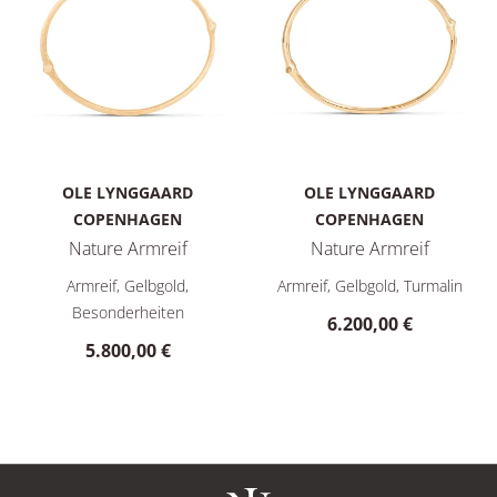
OLE LYNGGAARD
OLE LYNGGAARD
COPENHAGEN
COPENHAGEN
Nature Armreif
Nature Armreif
Ole Lynggaard Copenhagen Nature Armreif, Ref: A3029-409, P
Ole Lynggaard Copenhagen Nat
Armreif, Gelbgold,
Armreif, Gelbgold, Turmalin
Besonderheiten
6.200,00 €
5.800,00 €