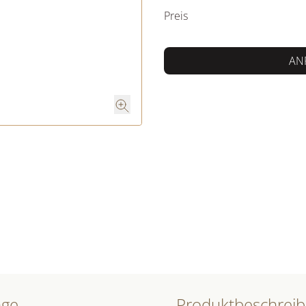
Preis
AN
nge
Produktbeschrei