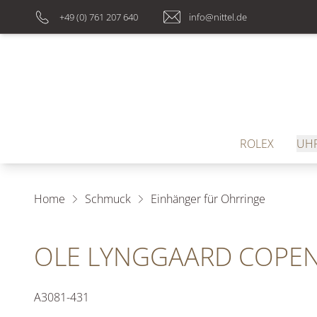
+49 (0) 761 207 640
info@nittel.de
ROLEX
UH
Home
Schmuck
Einhänger für Ohrringe
OLE LYNGGAARD COPE
A3081-431