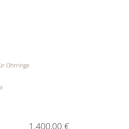
ür Ohrringe
ld
ATIONEN
1.400,00 €