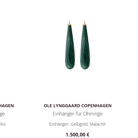
HAGEN
OLE LYNGGAARD COPENHAGEN
nge
Einhänger für Ohrringe
: 2.200,00 €
nhänger für Ohrringe, Ref: A3081-406, Preis: 2.600,00 €
Ole Lynggaard Copenhagen Einhänger für Ohrri
kis
Einhänger, Gelbgold, Malachit
1.500,00 €