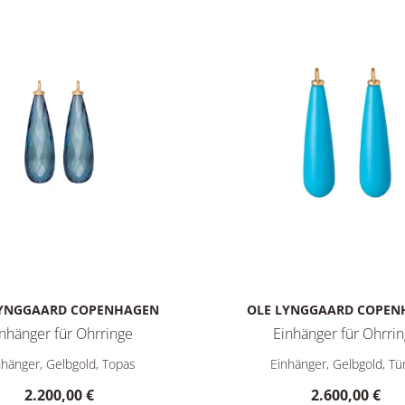
LYNGGAARD COPENHAGEN
OLE LYNGGAARD COPEN
nhänger für Ohrringe
Einhänger für Ohrri
: A1715-406, Preis: 1.500,00 €
aard Copenhagen Einhänger für Ohrringe, Ref: A3080-401, Preis
Ole Lynggaard Copenhagen Ei
nhänger, Gelbgold, Topas
Einhänger, Gelbgold, Tür
2.200,00 €
2.600,00 €